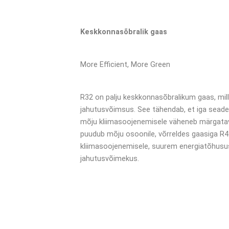
Keskkonnasõbralik gaas
More Efficient, More Green
R32 on palju keskkonnasõbralikum gaas, mi
jahutusvõimsus. See tähendab, et iga seade
mõju kliimasoojenemisele väheneb märgatava
puudub mõju osoonile, võrreldes gaasiga 
kliimasoojenemisele, suurem energiatõhusus
jahutusvõimekus.