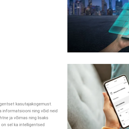
ligentset kasutajakogemust.
informatsiooni ning võid neid
 lihtne ja võimas ning lisaks
 on sel ka intelligentsed