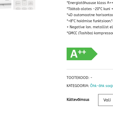
*Energiatõhususe klass A++,
*Töötab alates -20°C kuni 
*4D automaatne horisontaa
*+8°C hoidmise funktsioon.*
+ Negative Ion. metallist e
*GMCC (Toshiba) kompresso
TOOTEKOOD:
-
KATEGOORIA:
Õhk-õhk soo
Küttevõimsus