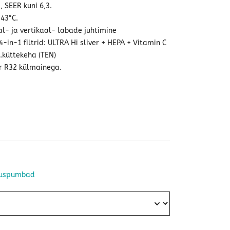
 SEER kuni 6,3.
+43°C.
l- ja vertikaal- labade juhtimine
4-in-1 filtrid: ULTRA Hi sliver + HEPA + Vitamin C
l.küttekeha (TEN)
r R32 külmainega.
juspumbad