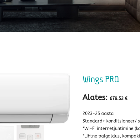
Wings PRO
Alates:
679.52
€
2023-25 aasta
Standard+ konditsioneer/ 
*Wi-Fi internetjuhtimine (k
*Lihtne paigaldus, kompa