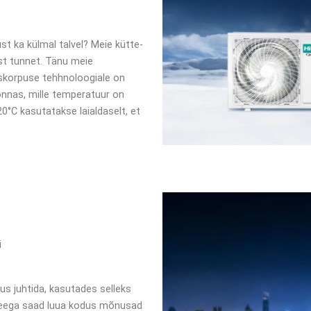
st ka külmal talvel? Meie kütte-
st tunnet. Tänu meie
miskorpuse tehhnoloogiale on
nnas, mille temperatuur on
20°C kasutatakse laialdaselt, et
i
s juhtida, kasutades selleks
 Seega saad luua kodus mõnusad