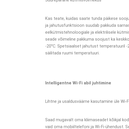
Suurepärane kütmisvõimekus
Kas teate, kuidas saate tunda päikese sooju
ja jahutusfunktsioon suudab pakkuda sarna
eelkütmistehnoloogiale ja elektrilisele küt
seade võimeline pakkuma soojust ka keskko
-20°C. Spetsiaalset jahutust temperatuuril -
säilitada ruumi temperatuuri.
Intelligentne Wi-Fi abil juhtimine
Lihtne ja usaldusväärne kasutamine üle Wi-F
Saad mugavalt oma kliimaseadet kõikjal kodu
vaid oma mobiiltelefoni ja Wi-Fi-ühendust.