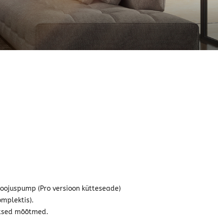
soojuspump (Pro versioon kütteseade)
omplektis).
ktsed mõõtmed.