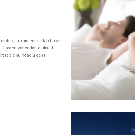
hnoloogia, mis eemaldab halva
. Plasma vähendab oluliselt
litseb sinu heaolu eest.