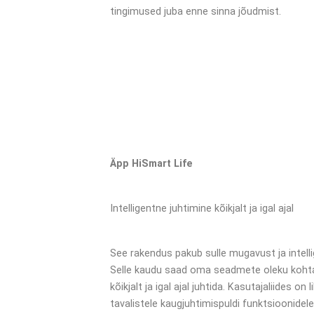
tingimused juba enne sinna jõudmist.
Äpp HiSmart Life
Intelligentne juhtimine kõikjalt ja igal ajal
See rakendus pakub sulle mugavust ja intel
Selle kaudu saad oma seadmete oleku kohta 
kõikjalt ja igal ajal juhtida. Kasutajaliides on
tavalistele kaugjuhtimispuldi funktsioonidele