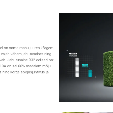
llel on sama mahu juures kõrgem
 vajab vähem jahutusainet ning
lt. Jahutusaine R32 eelised on:
R410A on sel 66% madalam mõju
 ning kõrge soojusjuhtivus ja