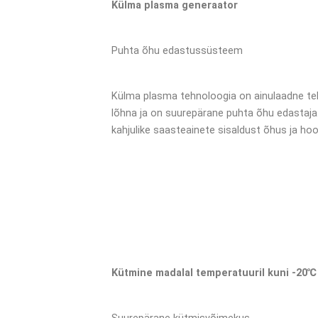
Külma plasma generaator
Puhta õhu edastussüsteem
Külma plasma tehnoloogia on ainulaadne te
lõhna ja on suurepärane puhta õhu edastaja
kahjulike saasteainete sisaldust õhus ja hoo
Kütmine madalal temperatuuril kuni -20℃