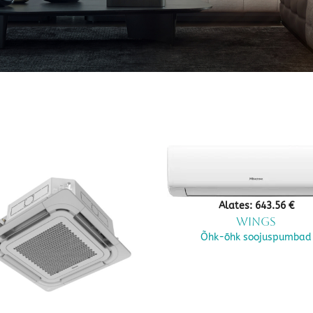
Alates:
643.56
€
Wings
Õhk-õhk soojuspumbad