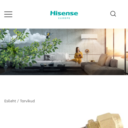
Skip
to
content
Hisense Estonia
Esileht
/
Tarvikud