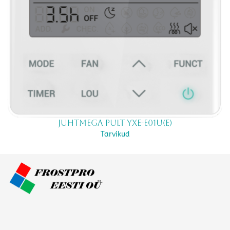
Juhtmega pult YXE-E01U(E)
Tarvikud