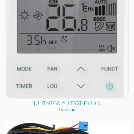
Juhtmega pult YXE-E01U(E)
Tarvikud