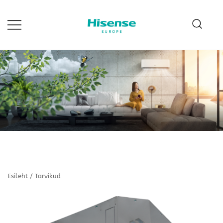
Skip
to
content
Hisense Estonia
Esileht
/
Tarvikud