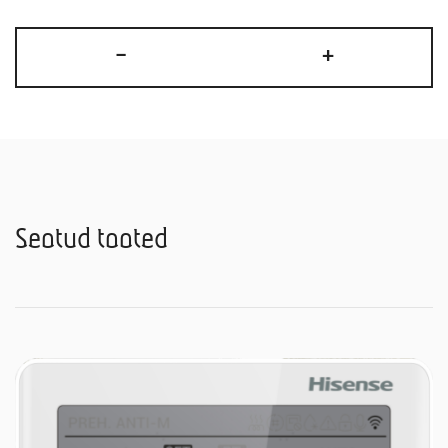
Paneel
-
+
PE-
QEA-
LD
kogus
Seotud tooted