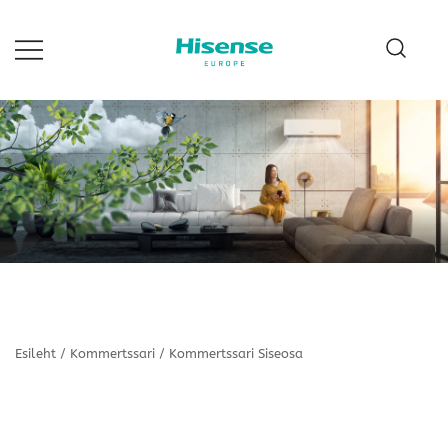
Skip
to
content
Hisense Estonia
Esileht
/
Kommertssari
/
Kommertssari Siseosa