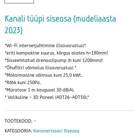
Kanali tüüpi siseosa (mudeliaasta
2023)
*Wi-Fi internetjuhtimine (lisavarustus)*.
*eriti kompaktne suurus, kõrgus alates h=190mm!
*Sisseehitatud drenaažipump (h kuni 1200mm)!
*Õhufiltri võimalus (lisavarustus) *.
*Maksimaalne võimsus kuni 25,0 kWt.
*Rõhk kuni 250Pa.
*Müratase 1 m kaugusel 30 dB(A).
* Valikuline – 3D Paneel (ADT26-ADT50).*
TOOTEKOOD:
-
KATEGOORIA:
Kommertssari Siseosa