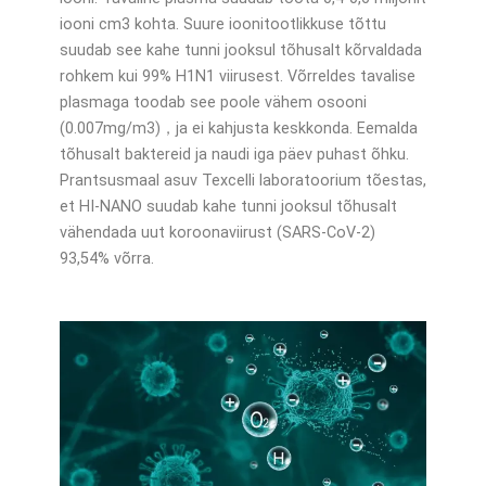
iooni cm3 kohta. Suure ioonitootlikkuse tõttu
suudab see kahe tunni jooksul tõhusalt kõrvaldada
rohkem kui 99% H1N1 viirusest. Võrreldes tavalise
plasmaga toodab see poole vähem osooni
(0.007mg/m3)，ja ei kahjusta keskkonda. Eemalda
tõhusalt baktereid ja naudi iga päev puhast õhku.
Prantsusmaal asuv Texcelli laboratoorium tõestas,
et HI-NANO suudab kahe tunni jooksul tõhusalt
vähendada uut koroonaviirust (SARS-CoV-2)
93,54% võrra.