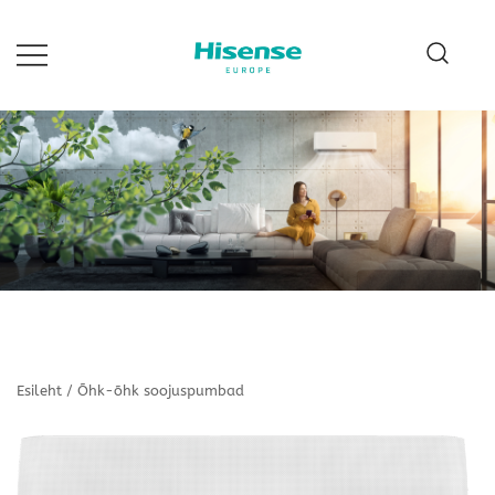
Hisense Estonia
Esileht
/
Õhk-õhk soojuspumbad