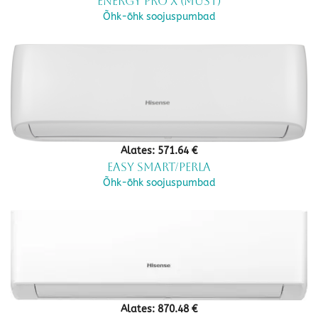
Energy pro X (Must)
Õhk-õhk soojuspumbad
Alates:
571.64
€
Easy Smart/Perla
Õhk-õhk soojuspumbad
Alates:
870.48
€