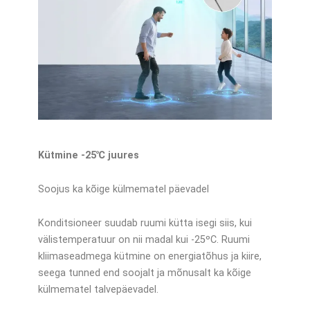
Kütmine -25℃ juures
Soojus ka kõige külmematel päevadel
Konditsioneer suudab ruumi kütta isegi siis, kui
välistemperatuur on nii madal kui -25ºC. Ruumi
kliimaseadmega kütmine on energiatõhus ja kiire,
seega tunned end soojalt ja mõnusalt ka kõige
külmematel talvepäevadel.