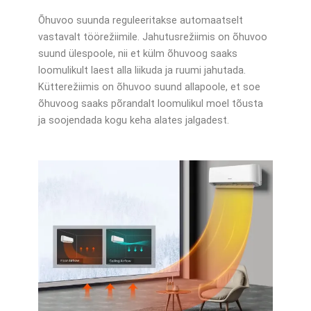
Õhuvoo suunda reguleeritakse automaatselt
vastavalt töörežiimile. Jahutusrežiimis on õhuvoo
suund ülespoole, nii et külm õhuvoog saaks
loomulikult laest alla liikuda ja ruumi jahutada.
Kütterežiimis on õhuvoo suund allapoole, et soe
õhuvoog saaks põrandalt loomulikul moel tõusta
ja soojendada kogu keha alates jalgadest.