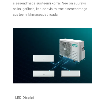
siseseadmega süsteemi korral. See on suureks
abiks igaühele, kes soovib mitme siseseadmega
süsteemi kliimaseadet lisada.
LED Displei