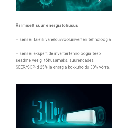
Äärmiselt suur energiatõhusus
Hisense’i täielik vahelduvvooluinverteri tehnoloogia
Hisense’i ekspertide invertertehnoloogia teeb
seadme veelgi tõhusamaks, suurendades
SEER/SOP-d 25% ja energia kokkuhoidu 30% võrra.