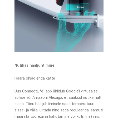
Nutikas hääljuhtimine
Haara ohjad enda kätte
Uus ConnectLife’i äpp ühildub Google’i virtuaalse
abilise või Amazoni Alexaga, et saaksid nutikamalt
elada. Tänu hääljuhtimisele saad temperatuuri
sisse- ja välja lülitada ning seda reguleerida, samuti
määrata töörežiimi (jahutamine või kütmine) jms.