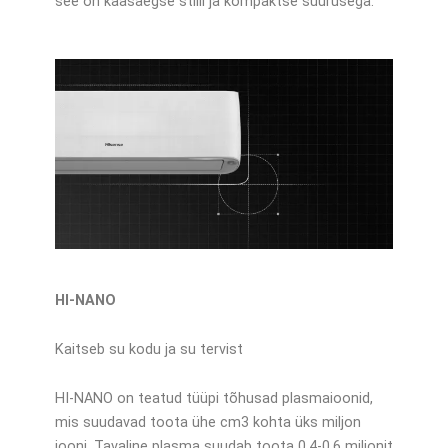
see on kaasaegse stiili ja kompaktse suurusega.
HI-NANO
Kaitseb su kodu ja su tervist
HI-NANO on teatud tüüpi tõhusad plasmaioonid,
mis suudavad toota ühe cm3 kohta üks miljon
iooni. Tavaline plasma suudab toota 0,4-0,6 miljonit