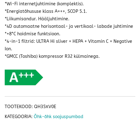
*Wi-Fi internetjuhtimine (komplektis).
*Energiatõhususe klass A+++, SCOP 5.1.
*Liikumisandur. Hääljuhtimine.
*4D automaatne horisontaal- ja vertikaal- labade juhtimine
*+8°C hoidmise funktsioon.
*4-in-1 filtrid: ULTRA Hi sliver + HEPA + Vitamin C + Negative
Ion.
*GMCC (Toshiba) kompressor R32 külmainega.
TOOTEKOOD:
QH35XV0E
KATEGOORIA:
Õhk-õhk soojuspumbad