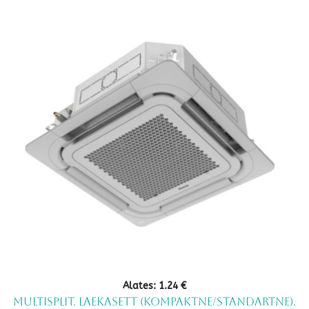
Alates:
1.24
€
Multisplit. laekasett (Kompaktne/standartne).