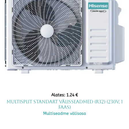
Alates:
1.24
€
Multisplit standart välisseadmed (R32) (230V, 1
faas)
Multiseadme välisosa