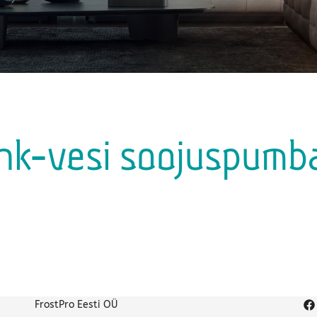
hk-vesi soojuspumb
FrostPro Eesti OÜ